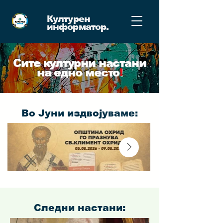
Културен
информатор
.
Сите културни настани
на едно место
!
Во Јуни издвојуваме
:
Следни настани
: