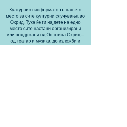
Културниот информатор е вашето
место за сите културни случувања во
Охрид. Тука ќе ги најдете на едно
место сите настани организирани
или поддржани од Општина Охрид –
од театар и музика, до изложби и
настани за најмладите.
Откријте што се случува и бидете дел
од културниот живот на градот.
Повеќе
Организираш
настан
?
Доколку организирате настан